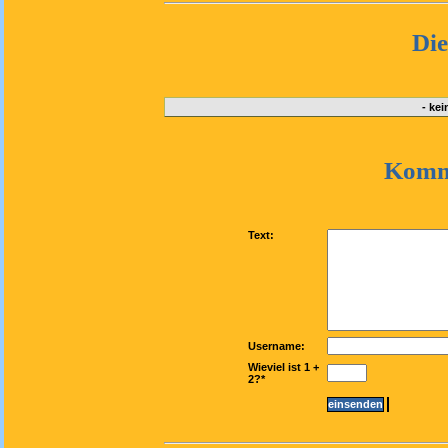
Di
- ke
Komme
Text:
Username:
Wieviel ist 1 +
2?*