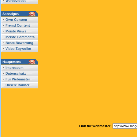
Werbevideos
Sonstiges
Own Content
Fremd Content
Meiste Views
Meiste Comments
Beste Bewertung
Video Tagwolke
Hauptmenu
Impressum
Datenschutz
Für Webmaster
Unsere Banner
Link für Webmaster: