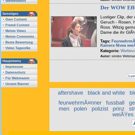
Werbevideos
Der WOW Eff
Sonstiges
Lustiger Clip, de
Own Content
Geruch - Rosen, 
Fremd Content
Ross. Witzig gema
Meiste Views
Dame die ihr GlÃ
Meiste Comments
Tags:
FeurwehrmÃ
Beste Bewertung
Kamera
Nivea
wei
Video Tagwolke
Kategorie:
Werbevi
Autor:
sinnlos Webmas
Hauptmenu
Impressum
Datenschutz
Lust
Für Webmaster
Unsere Banner
aftershave
black and white
b
feurwehrmÃ¤nner
fussball
ge
men
polen
polizist
prinz
st
weiÃŸes 