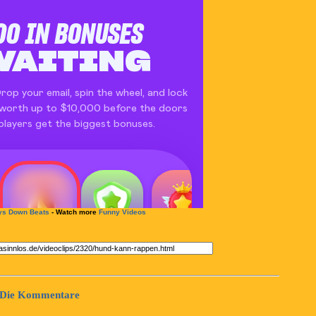
ys Down Beats
- Watch more
Funny Videos
Die Kommentare