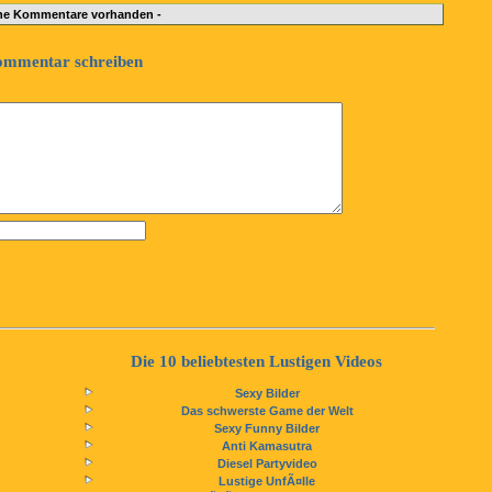
ine Kommentare vorhanden -
mmentar schreiben
Die 10 beliebtesten Lustigen Videos
Sexy Bilder
Das schwerste Game der Welt
Sexy Funny Bilder
Anti Kamasutra
Diesel Partyvideo
Lustige UnfÃ¤lle