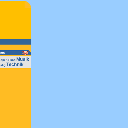
ags
Musik
appen
Hund
Technik
ustig