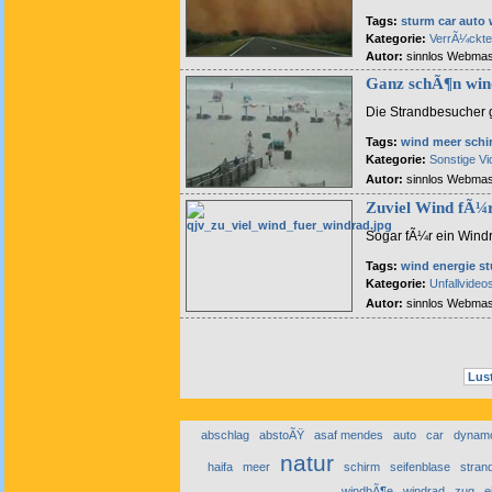
Tags:
sturm
car
auto
Kategorie:
VerrÃ¼ckt
Autor:
sinnlos Webmas
Ganz schÃ¶n win
Die Strandbesucher 
Tags:
wind
meer
schi
Kategorie:
Sonstige V
Autor:
sinnlos Webmas
Zuviel Wind fÃ¼
Sogar fÃ¼r ein Wind
Tags:
wind
energie
s
Kategorie:
Unfallvideo
Autor:
sinnlos Webmas
Lust
abschlag
abstoÃŸ
asaf mendes
auto
car
dynamo
natur
haifa
meer
schirm
seifenblase
stran
windbÃ¶e
windrad
zug
e