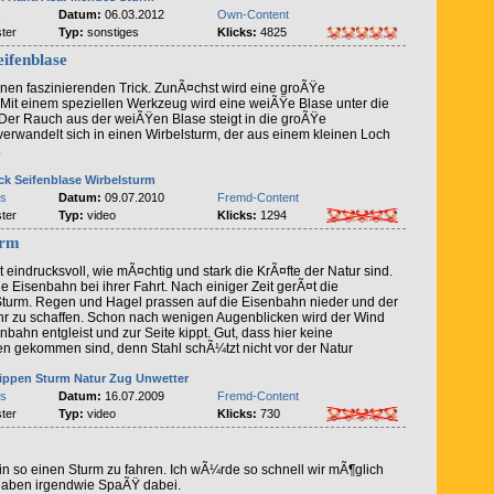
s
Datum:
06.03.2012
Own-Content
ter
Typ:
sonstiges
Klicks:
4825
eifenblase
inen faszinierenden Trick. ZunÃ¤chst wird eine groÃŸe
 Mit einem speziellen Werkzeug wird eine weiÃŸe Blase unter die
 Der Rauch aus der weiÃŸen Blase steigt in die groÃŸe
verwandelt sich in einen Wirbelsturm, der aus einem kleinen Loch
.
ck
Seifenblase
Wirbelsturm
es
Datum:
09.07.2010
Fremd-Content
ter
Typ:
video
Klicks:
1294
urm
 eindrucksvoll, wie mÃ¤chtig und stark die KrÃ¤fte der Natur sind.
e Eisenbahn bei ihrer Fahrt. Nach einiger Zeit gerÃ¤t die
Sturm. Regen und Hagel prassen auf die Eisenbahn nieder und der
hr zu schaffen. Schon nach wenigen Augenblicken wird der Wind
enbahn entgleist und zur Seite kippt. Gut, dass hier keine
 gekommen sind, denn Stahl schÃ¼tzt nicht vor der Natur
ippen
Sturm
Natur
Zug
Unwetter
es
Datum:
16.07.2009
Fremd-Content
ter
Typ:
video
Klicks:
730
in so einen Sturm zu fahren. Ich wÃ¼rde so schnell wir mÃ¶glich
haben irgendwie SpaÃŸ dabei.