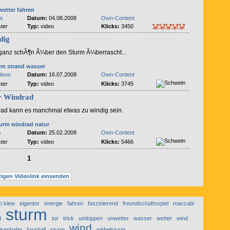
wetter
fahren
es
Datum:
04.08.2008
Own-Content
ter
Typ:
video
Klicks:
3450
dig
ganz schÃ¶n Ã¼ber den Sturm Ã¼berrascht...
rm
strand
wasser
ideos
Datum:
16.07.2008
Own-Content
ter
Typ:
video
Klicks:
3745
r Windrad
rad kann es manchmal etwas zu windig sein.
turm
windrad
natur
s
Datum:
25.02.2008
Own-Content
ter
Typ:
video
Klicks:
5466
1
igen Videolink einsenden
 kiew
eigentor
energie
fahren
faszinierend
freundschaftsspiel
maccabi
sturm
d
tor
trick
umkippen
unwetter
wasser
wetter
wind
wind
isenbahn
fussball
sturm
wirbelsturm