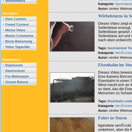
Werbevideos
Kategorie:
Sportvideo
Autor:
sinnlos Webmas
Sonstiges
Wirbelsturm in S
Own Content
Dieses Video zeigt e
Fremd Content
Seifenblase erzeugt.
Meiste Views
Seifenblase gesetzt.
Meiste Comments
Seifenblase auf und 
nach oben entweicht
Beste Bewertung
Video Tagwolke
Tags:
faszinierend
Tri
Kategorie:
VerrÃ¼ckt
Autor:
sinnlos Webmas
Hauptmenu
Eisenbahn im St
Impressum
Datenschutz
Dieses Video beweist
Für Webmaster
Eine Kamera filmt ein
Eisenbahn in einen 
Unsere Banner
Wind macht sich an i
so stark, das die Eis
Menschen zu Schaden
Tags:
Eisenbahn
umk
Kategorie:
VerrÃ¼ckt
Autor:
sinnlos Webmas
Fahrt in Sturm
Irgendwie verrÃ¼ckt 
umkehren, aber die 