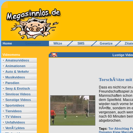
Home
Generator
Witze
SMS
Gesetze
Zitat
Videomenu
Lustige Vide
Amateurvideos
Animationen
Auto & Verkehr
Musikvideos
TorschÃ¼tze mit
Parodien
Dass es nicht nur im 
Sexy & Erotisch
Freundschaftsspiel 
Sinnlose Videos
Mannschaften schon 
dem Spielfeld. Macca
Sonstige Videos
wieder nach vorne br
Sportvideos
HÃ¤lfte, sondern im e
Tiervideos
vergessen, auch wen
nach 60 Minuten bei
TV Videos
abgebrochen.
Unfallvideos
VerrÃ¼cktes
Tags:
Tor
Abschlag
F
Dynamo Kiew
Maccab