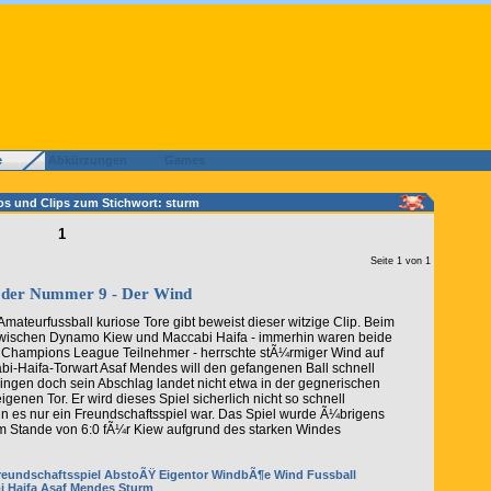
e
Abkürzungen
Games
os und Clips zum Stichwort: sturm
1
Seite 1 von 1
 der Nummer 9 - Der Wind
Amateurfussball kuriose Tore gibt beweist dieser witzige Clip. Beim
zwischen Dynamo Kiew und Maccabi Haifa - immerhin waren beide
Champions League Teilnehmer - herrschte stÃ¼rmiger Wind auf
bi-Haifa-Torwart Asaf Mendes will den gefangenen Ball schnell
ingen doch sein Abschlag landet nicht etwa in der gegnerischen
igenen Tor. Er wird dieses Spiel sicherlich nicht so schnell
n es nur ein Freundschaftsspiel war. Das Spiel wurde Ã¼brigens
m Stande von 6:0 fÃ¼r Kiew aufgrund des starken Windes
reundschaftsspiel
AbstoÃŸ
Eigentor
WindbÃ¶e
Wind
Fussball
i Haifa
Asaf Mendes
Sturm