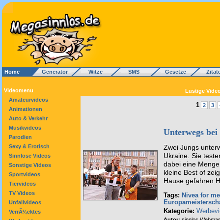
Home
Generator
Witze
SMS
Gesetze
Zitat
Videomenu
Lustige Vide
Amateurvideos
1
2
3
Animationen
Auto & Verkehr
Musikvideos
Unterwegs bei 
Parodien
Sexy & Erotisch
Zwei Jungs unterw
Ukraine. Sie test
Sinnlose Videos
dabei eine Menge
Sonstige Videos
kleine Best of zei
Sportvideos
Hause gefahren Ho
Tiervideos
TV Videos
Tags:
Nivea for m
Europameisterscha
Unfallvideos
Kategorie:
Werbevi
VerrÃ¼cktes
Autor:
sinnlos Webmas