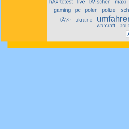
hÃ¤rtetest
live
lÃ¶schen
maxi
gaming
pc
polen
polizei
sch
umfahre
tÃ¼r
ukraine
warcraft
poli