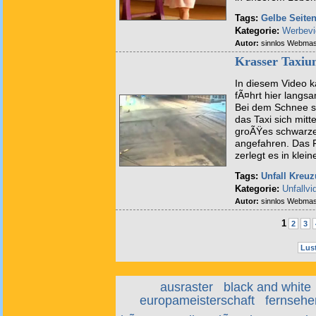
Tags:
Gelbe Seite
Kategorie:
Werbevi
Autor:
sinnlos Webmas
Krasser Taxiun
In diesem Video k
fÃ¤hrt hier langs
Bei dem Schnee sc
das Taxi sich mit
groÃŸes schwarze
angefahren. Das F
zerlegt es in klein
Tags:
Unfall
Kreuz
Kategorie:
Unfallvi
Autor:
sinnlos Webmas
1
2
3
Lust
ausraster
black and white
europameisterschaft
fernsehe