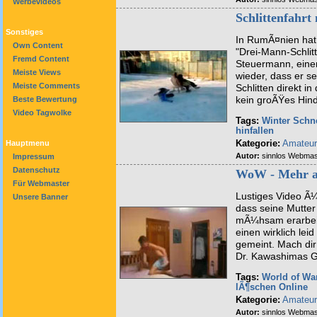
Werbevideos
Schlittenfahrt
Sonstiges
In RumÃ¤nien hat
Own Content
"Drei-Mann-Schlitt
Fremd Content
Steuermann, einer
Meiste Views
wieder, dass er s
Meiste Comments
Schlitten direkt 
kein groÃŸes Hind
Beste Bewertung
Video Tagwolke
Tags:
Winter
Schn
hinfallen
Kategorie:
Amateur
Hauptmenu
Autor:
sinnlos Webmas
Impressum
Datenschutz
WoW - Mehr al
Für Webmaster
Lustiges Video Ã¼
Unsere Banner
dass seine Mutter
mÃ¼hsam erarbeit
einen wirklich lei
gemeint. Mach dir
Dr. Kawashimas G
Tags:
World of War
lÃ¶schen
Online
Kategorie:
Amateur
Autor:
sinnlos Webmas