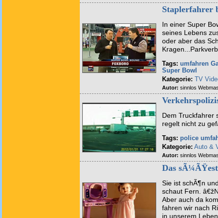
Staplerfahrer
In einer Super Bo
seines Lebens zus
oder aber das Sch
Kragen...Parkverbo
Tags:
umfahren
Ga
Super Bowl
Kategorie:
TV Vide
Autor:
sinnlos Webmas
Verkehrspolizi
Dem Truckfahrer s
regelt nicht zu ge
Tags:
police
umfa
Kategorie:
Auto & 
Autor:
sinnlos Webmas
Das sÃ¼ÃŸest
Sie ist schÃ¶n un
schaut Fern. â€žN
Aber auch da kom
fahren wir nach Ri
in unserem Leben