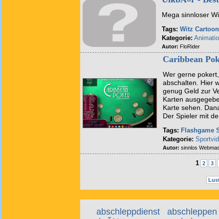
Mega sinnloser Wi
Tags:
Witz
Cartoon
Kategorie:
Animati
Autor:
FloRider
Caribbean Pok
Wer gerne pokert
abschalten. Hier w
genug Geld zur Ve
Karten ausgegebe
Karte sehen. Dana
Der Spieler mit d
Tags:
Flashgame
Kategorie:
Sportvi
Autor:
sinnlos Webmas
1
2
3
Lust
abschleppdienst
abschleppen