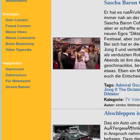
Werbevideos
Sascha Baron 
Er hat es natÃ¼rlic
Sonstiges
immer nah an der
Own Content
Sascha Baron Coh
Fremd Content
aber er schaffte 
Meiste Views
neuen Egos "Dikta
Meiste Comments
Festsaal, aber zu
Bei sich hat er d
Beste Bewertung
Jong Il und verte
Video Tagwolke
als verdutzten Ro
Abends ist ihm dam
Hauptmenu
geschmacklos, bekl
Impressum
etwas. Eben ein M
Datenschutz
euch die Entschei
Für Webmaster
Tags:
Admiral
Osc
Unsere Banner
Jong Il
The Dictat
Diktator
Kategorie:
TV Vide
Autor:
sinnlos Webmas
Abschleppen i
Das ein Auto um di
AuÃŸergewÃ¶hnlic
in Anspruch nehm
befreien. Dass die