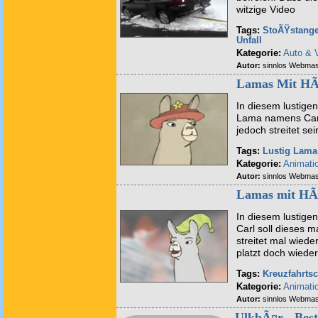
witzige Video
Tags:
StoÃŸstang
Unfall
Kategorie:
Auto & 
Autor:
sinnlos Webmas
Lamas Mit HÃ
In diesem lustigen
Lama namens Carl 
jedoch streitet se
Tags:
Lustig
Lama
Kategorie:
Animati
Autor:
sinnlos Webmas
Lamas mit HÃ
In diesem lustige
Carl soll dieses m
streitet mal wied
platzt doch wieder
Tags:
Kreuzfahrtsc
Kategorie:
Animati
Autor:
sinnlos Webmas
UlkbÃ¤r - Best