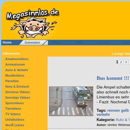
Home
Generator
Witze
SMS
Gesetze
Zitat
Videomenu
Lustige Vid
Amateurvideos
1
2
3
Animationen
Auto & Verkehr
Musikvideos
Bus kommt !!!
Parodien
Sexy & Erotisch
Die Ampel schaltet
also schnell noch
Sinnlose Videos
Linienbus es sehr
Sonstige Videos
- Fazit: Nochmal 
Sportvideos
Tiervideos
Tags:
rennen
gelb
TV Videos
verkehr
Kategorie:
Auto & 
Unfallvideos
Autor:
sinnlos Webmas
VerrÃ¼cktes