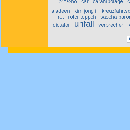
brÃ¼no
car
carambolage
c
aladeen
kim jong il
kreuzfahrtsc
rot
roter teppch
sascha baro
unfall
dictator
verbrechen