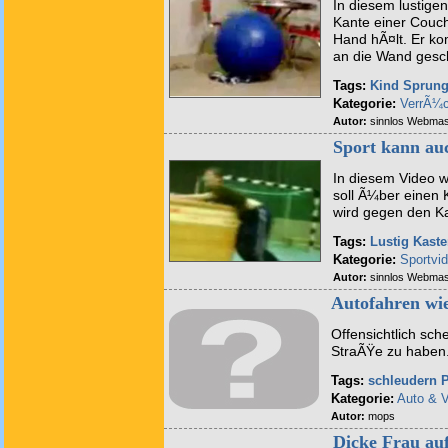
In diesem lustige
Kante einer Couch
Hand hÃ¤lt. Er ko
an die Wand gesch
Tags:
Kind
Sprun
Kategorie:
VerrÃ¼c
Autor:
sinnlos Webmas
Sport kann au
In diesem Video wi
soll Ã¼ber einen 
wird gegen den Ka
Tags:
Lustig
Kaste
Kategorie:
Sportvi
Autor:
sinnlos Webmas
Autofahren wie
Offensichtlich sche
StraÃŸe zu haben
Tags:
schleudern
P
Kategorie:
Auto & V
Autor:
mops
Dicke Frau au