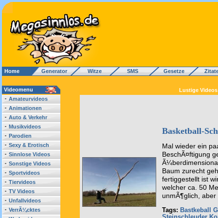
Home
Generator
Witze
SMS
Gesetze
Zitat
Videomenu
Lustige Videos
Amateurvideos
Animationen
Auto & Verkehr
Musikvideos
Basketball-Sch
Parodien
Sexy & Erotisch
Mal wieder ein paa
BeschÃ¤ftigung ge
Sinnlose Videos
Ã¼berdimensional
Sonstige Videos
Baum zurecht geh
Sportvideos
fertiggestellt ist
Tiervideos
welcher ca. 50 Met
TV Videos
unmÃ¶glich, aber 
Unfallvideos
Tags:
Bastkeball
G
VerrÃ¼cktes
Steinschleuder
Ko