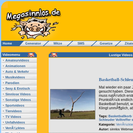
Home
Generator
Witze
SMS
Gesetze
Zitat
Videomenu
Lustige Videos
Amateurvideos
Animationen
Auto & Verkehr
Musikvideos
Basketball-Schle
Parodien
Mal wieder ein paar 
Sexy & Erotisch
gesucht haben. Dies
Sinnlose Videos
muss natÃ¼rlich ers
PrunkstÃ¼ck endlich 
Sonstige Videos
Basketball benutzt, w
Sportvideos
Klingt unmÃ¶glich, ab
Tiervideos
Tags:
Basketballkorb
TV Videos
Schleuder
Volltreffer
Unfallvideos
Kategorie:
VerrÃ¼ckt
VerrÃ¼cktes
Autor:
sinnlos Webmas