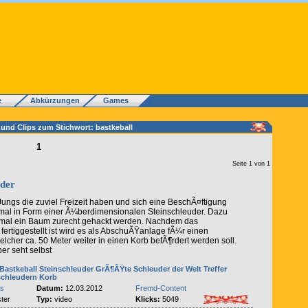
e
Abkürzungen
Games
 und Clips zum Stichwort: bastkeball
1
Seite 1 von 1
uder
Jungs die zuviel Freizeit haben und sich eine BeschÃ¤ftigung
mal in Form einer Ã¼berdimensionalen Steinschleuder. Dazu
tmal ein Baum zurecht gehackt werden. Nachdem das
fertiggestellt ist wird es als AbschuÃŸanlage fÃ¼r einen
elcher ca. 50 Meter weiter in einen Korb befÃ¶rdert werden soll.
er seht selbst
Bastkeball
Steinschleuder
GrÃ¶ÃŸte Schleuder der Welt
Treffer
schleudern
Korb
es
Datum:
12.03.2012
Fremd-Content
ter
Typ:
video
Klicks:
5049