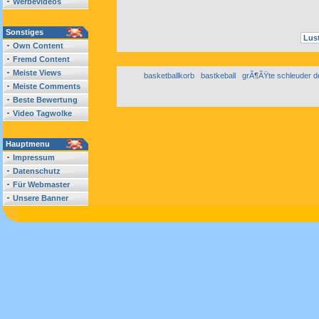
Werbevideos
Sonstiges
Lust
Own Content
Fremd Content
Meiste Views
basketballkorb
bastkeball
grÃ¶ÃŸte schleuder de
Meiste Comments
Beste Bewertung
Video Tagwolke
Hauptmenu
Impressum
Datenschutz
Für Webmaster
Unsere Banner