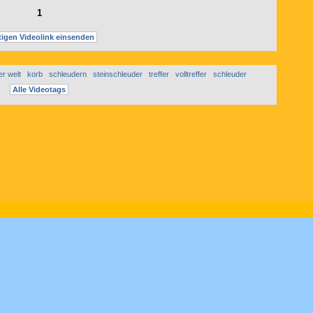
1
igen Videolink einsenden
r welt
korb
schleudern
steinschleuder
treffer
volltreffer
schleuder
Alle Videotags