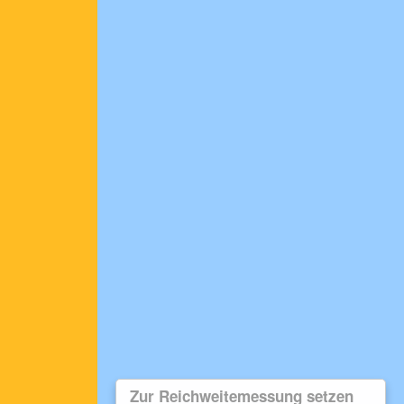
Zur Reichweitemessung setzen