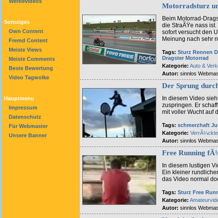
Werbevideos
Motorradsturz un
Beim Motorrad-Drags
Sonstiges
die StraÃŸe nass ist.
Own Content
sofort versucht den U
Meinung nach sehr 
Fremd Content
Meiste Views
Tags:
Sturz
Rennen
D
Dragster
Motorrad
Meiste Comments
Kategorie:
Auto & Verk
Beste Bewertung
Autor:
sinnlos Webmas
Video Tagwolke
Der Sprung durc
In diesem Video sieh
Hauptmenu
zuspringen. Er schaff
Impressum
mit voller Wucht auf
Datenschutz
Tags:
schmerzhaft
Ju
Für Webmaster
Kategorie:
VerrÃ¼ckt
Unsere Banner
Autor:
sinnlos Webmas
Free Running fÃ
In diesem lustigen V
Ein kleiner rundlich
das Video normal doch
Tags:
Sturz
Free Run
Kategorie:
Amateurvid
Autor:
sinnlos Webmas