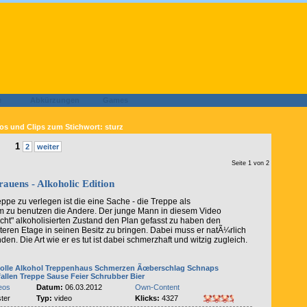
e
Abkürzungen
Games
os und Clips zum Stichwort: sturz
1
2
weiter
Seite 1 von 2
auens - Alkoholic Edition
eppe zu verlegen ist die eine Sache - die Treppe als
 zu benutzen die Andere. Der junge Mann in diesem Video
icht" alkoholisierten Zustand den Plan gefasst zu haben den
teren Etage in seinen Besitz zu bringen. Dabei muss er natÃ¼rlich
n. Die Art wie er es tut ist dabei schmerzhaft und witzig zugleich.
olle
Alkohol
Treppenhaus
Schmerzen
Ãœberschlag
Schnaps
fallen
Treppe
Sause
Feier
Schrubber
Bier
eos
Datum:
06.03.2012
Own-Content
ter
Typ:
video
Klicks:
4327