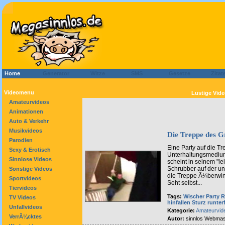
Home
Generator
Witze
SMS
Gesetze
Zitat
Videomenu
Lustige Vide
Amateurvideos
Animationen
Auto & Verkehr
Musikvideos
Die Treppe des Gr
Parodien
Eine Party auf die Tr
Sexy & Erotisch
Unterhaltungsmedium
Sinnlose Videos
scheint in seinem "le
Schrubber auf der un
Sonstige Videos
die Treppe Ã¼berwinde
Sportvideos
Seht selbst...
Tiervideos
Tags:
Wischer
Party
R
TV Videos
hinfallen
Sturz
runter
Unfallvideos
Kategorie:
Amateurvid
VerrÃ¼cktes
Autor:
sinnlos Webmas