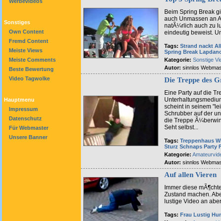
Werbevideos
Beim Spring Break gi
auch Unmassen an Alk
Sonstiges
natÃ¼rlich auch zu l
Own Content
eindeutig beweist. U
Fremd Content
Tags:
Strand
nackt
Al
Meiste Views
Spring Break
Lapdan
Meiste Comments
Kategorie:
Sonstige V
Autor:
sinnlos Webmas
Beste Bewertung
Video Tagwolke
Die Treppe des Gr
Eine Party auf die Tr
Unterhaltungsmedium
Hauptmenu
scheint in seinem "le
Impressum
Schrubber auf der un
Datenschutz
die Treppe Ã¼berwinde
Seht selbst...
Für Webmaster
Unsere Banner
Tags:
Treppenhaus
W
Sturz
Schnaps
Party
Kategorie:
Amateurvid
Autor:
sinnlos Webmas
Auf allen Vieren
Immer diese mÃ¶cht
Zustand machen. Aber
lustige Video an aber
Tags:
Frau
Lustig
Hu