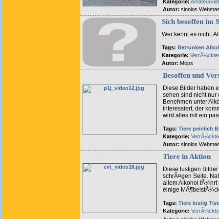
Kategorie:
Amateurvid
Autor:
sinnlos Webmas
Sich besoffen im
Wer kennt es nicht: A
Tags:
Betrunken
Alko
Kategorie:
VerrÃ¼ckte
Autor:
Mops
Besoffen und Ver
Diese Bilder haben e
sehen sind nicht nur
Benehmen unter Alko
interessiert, der ko
wird alles mit ein paa
Tags:
Tiere
peinlich
B
Kategorie:
VerrÃ¼ckt
Autor:
sinnlos Webmas
Tiere in Aktion
Diese lustigen Bilder
schrÃ¤gen Seite. Nat
allem Alkohol fÃ¼hrt
einige MÃ¶belstÃ¼cke
Tags:
Tiere
lustig
Tis
Kategorie:
VerrÃ¼ckt