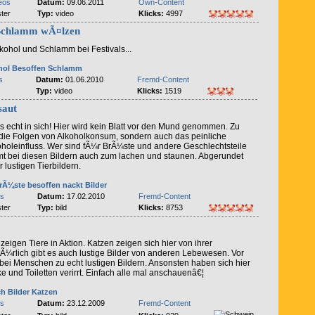
eos
Datum:
09.06.2011
Own-Content
ter
Typ:
video
Klicks:
4997
 Schlamm wÃ¤lzen
lkohol und Schlamm bei Festivals...
hol
Besoffen
Schlamm
s
Datum:
01.06.2010
Fremd-Content
Typ:
video
Klicks:
1519
saut
s echt in sich! Hier wird kein Blatt vor den Mund genommen. Zu
 die Folgen von Alkoholkonsum, sondern auch das peinliche
holeinfluss. Wer sind fÃ¼r BrÃ¼ste und andere Geschlechtsteile
mmt bei diesen Bildern auch zum lachen und staunen. Abgerundet
r lustigen Tierbildern.
rÃ¼ste
besoffen
nackt
Bilder
es
Datum:
17.02.2010
Fremd-Content
ter
Typ:
bild
Klicks:
8753
 zeigen Tiere in Aktion. Katzen zeigen sich hier von ihrer
Ã¼rlich gibt es auch lustige Bilder von anderen Lebewesen. Vor
 bei Menschen zu echt lustigen Bildern. Ansonsten haben sich hier
 und Toiletten verirrt. Einfach alle mal anschauenâ€¦
ch
Bilder
Katzen
es
Datum:
23.12.2009
Fremd-Content