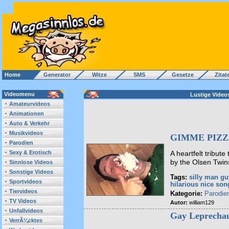
Home
Generator
Witze
SMS
Gesetze
Zitat
Videomenu
Lustige Video
Amateurvideos
Animationen
Auto & Verkehr
Musikvideos
GIMME PIZZA!
Parodien
Sexy & Erotisch
A heartfelt tribut
by the Olsen Twin
Sinnlose Videos
Sonstige Videos
Tags:
silly
man
gu
Sportvideos
hilarious
nice
son
Tiervideos
Kategorie:
Parodie
TV Videos
Autor:
william129
Unfallvideos
Gay Leprechaun
VerrÃ¼cktes