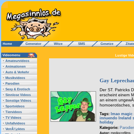
Home
Generator
Witze
SMS
Gesetze
Zitat
Videomenu
Lustige Vid
Amateurvideos
Animationen
Auto & Verkehr
Musikvideos
Gay Leprechaun
Parodien
Sexy & Erotisch
Der ST. Patricks D
erscheint einem M
Sinnlose Videos
an einem ungewÃ¶h
Sonstige Videos
homoerotisches, s
Sportvideos
Tiervideos
Tags:
lmao
magic
TV Videos
innuendo
Ireland
holiday
Unfallvideos
Kategorie:
Parodie
VerrÃ¼cktes
Autor:
mediocrefilms