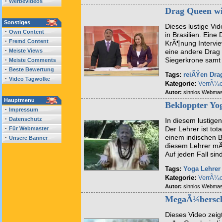
Werbevideos
Drag Queen wi
Sonstiges
Dieses lustige Vi
Own Content
in Brasilien. Ein
Fremd Content
KrÃ¶nung Intervi
Meiste Views
eine andere Drag 
Siegerkrone samt 
Meiste Comments
Beste Bewertung
Tags:
reiÃŸen
Dra
Video Tagwolke
Kategorie:
VerrÃ¼c
Autor:
sinnlos Webmas
Hauptmenu
Bekloppter Yo
Impressum
Datenschutz
In diesem lustige
Der Lehrer ist tot
Für Webmaster
einem indischen B
Unsere Banner
diesem Lehrer mÃ
Auf jeden Fall si
Tags:
Yoga
Lehrer
Kategorie:
VerrÃ¼c
Autor:
sinnlos Webmas
MegaÃ¼bersch
Dieses Video zeigt