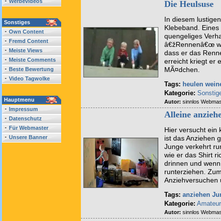
Werbevideos
Die Heulsuse
In diesem lustige
Sonstiges
Klebeband. Eines 
Own Content
quengeliges Verha
Fremd Content
â€žRennenâ€œ wird
Meiste Views
dass er das Rennen
Meiste Comments
erreicht kriegt er
MÃ¤dchen.
Beste Bewertung
Video Tagwolke
Tags:
heulen
wein
Kategorie:
Sonstig
Hauptmenu
Autor:
sinnlos Webmas
Impressum
Alleine anzieh
Datenschutz
Für Webmaster
Hier versucht ein 
Unsere Banner
ist das Anziehen g
Junge verkehrt r
wie er das Shirt r
drinnen und wenn 
runterziehen. Zum
Anziehversuchen u
Tags:
anziehen
Ju
Kategorie:
Amateur
Autor:
sinnlos Webmas