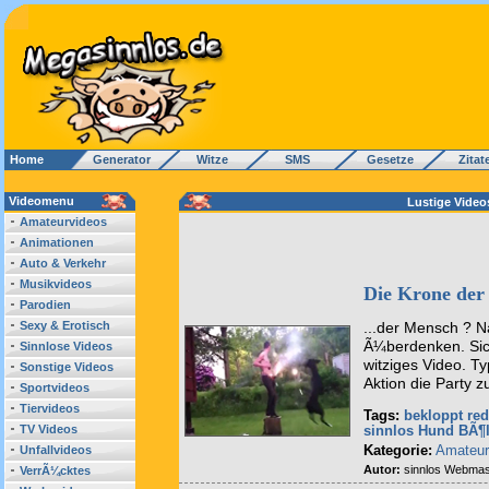
Home
Generator
Witze
SMS
Gesetze
Zitat
Videomenu
Lustige Video
Amateurvideos
Animationen
Auto & Verkehr
Musikvideos
Die Krone der
Parodien
Sexy & Erotisch
...der Mensch ? 
Ã¼berdenken. Sich
Sinnlose Videos
witziges Video. Ty
Sonstige Videos
Aktion die Party 
Sportvideos
Tiervideos
Tags:
bekloppt
re
TV Videos
sinnlos
Hund
BÃ¶l
Kategorie:
Amateur
Unfallvideos
Autor:
sinnlos Webmas
VerrÃ¼cktes