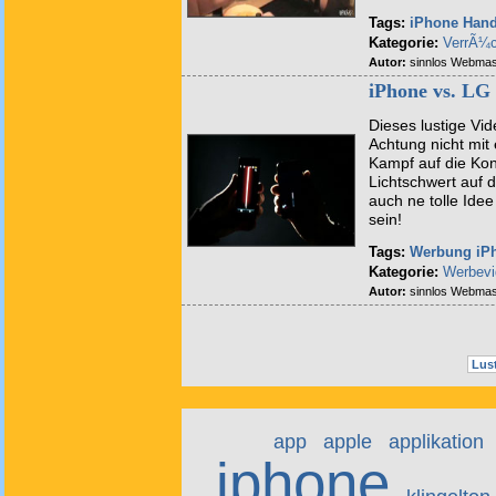
Tags:
iPhone
Han
Kategorie:
VerrÃ¼c
Autor:
sinnlos Webmas
iPhone vs. LG
Dieses lustige Vi
Achtung nicht mit 
Kampf auf die Kon
Lichtschwert auf 
auch ne tolle Ide
sein!
Tags:
Werbung
iP
Kategorie:
Werbevi
Autor:
sinnlos Webmas
Lust
app
apple
applikation
iphone