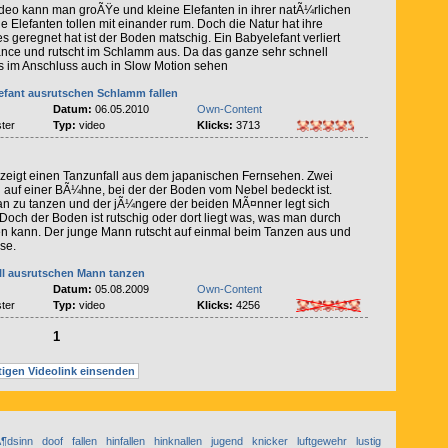
ideo kann man groÃŸe und kleine Elefanten in ihrer natÃ¼rlichen
Elefanten tollen mit einander rum. Doch die Natur hat ihre
geregnet hat ist der Boden matschig. Ein Babyelefant verliert
ance und rutscht im Schlamm aus. Da das ganze sehr schnell
s im Anschluss auch in Slow Motion sehen
efant
ausrutschen
Schlamm
fallen
Datum:
06.05.2010
Own-Content
ter
Typ:
video
Klicks:
3713
 zeigt einen Tanzunfall aus dem japanischen Fernsehen. Zwei
auf einer BÃ¼hne, bei der der Boden vom Nebel bedeckt ist.
an zu tanzen und der jÃ¼ngere der beiden MÃ¤nner legt sich
Doch der Boden ist rutschig oder dort liegt was, was man durch
en kann. Der junge Mann rutscht auf einmal beim Tanzen aus und
sse.
l
ausrutschen
Mann
tanzen
Datum:
05.08.2009
Own-Content
ter
Typ:
video
Klicks:
4256
1
igen Videolink einsenden
Ã¶dsinn
doof
fallen
hinfallen
hinknallen
jugend
knicker
luftgewehr
lustig