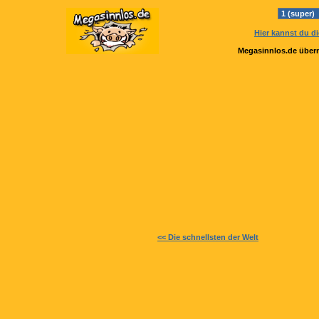
Hier kannst du d
Megasinnlos.de übern
<< Die schnellsten der Welt